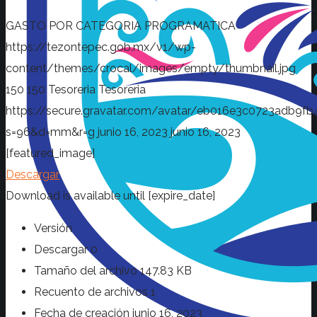
GASTO POR CATEGORIA PROGRAMATICA
https://tezontepec.gob.mx/v1/wp-
content/themes/crocal/images/empty/thumbnail.jpg
150
150
Tesoreria
Tesoreria
https://secure.gravatar.com/avatar/eb016e3c0723adb
s=96&d=mm&r=g
junio 16, 2023
junio 16, 2023
[featured_image]
Descargar
Download is available until [expire_date]
Versión
Descargar
0
Tamaño del archivo
147.83 KB
Recuento de archivos
1
Fecha de creación
junio 16, 2023