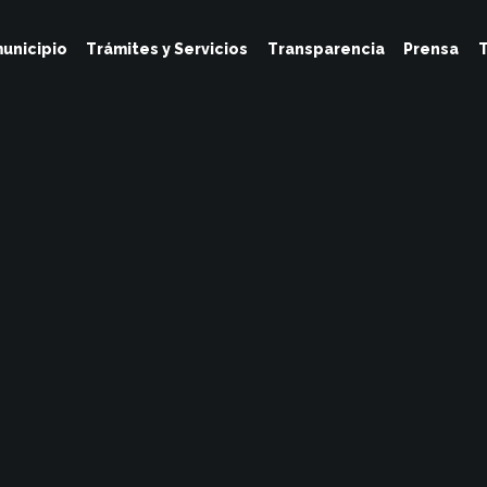
unicipio
Trámites y Servicios
Transparencia
Prensa
T
Tesoreria
Junio 16, 2023
No Hay Comentarios