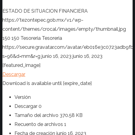
ESTADO DE SITUACION FINANCIERA
https://tezontepec.gob.mx/v1/wp-
content/themes/crocal/images/empty/thumbnail.jpg
150
150
Tesoreria
Tesoreria
https://secure.gravatar.com/avatar/eb016e3c0723adb
s=96&d=mm&r=g
junio 16, 2023
junio 16, 2023
[featured_image]
Descargar
Download is available until [expire_date]
Versión
Descargar
0
Tamaño del archivo
370.58 KB
Recuento de archivos
1
Fecha de creación
junio 16, 2023