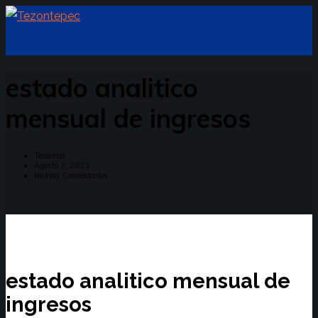
estado analitico
mensual de ingresos
Tesoreria
Agosto 3, 2023
No Hay Comentarios
estado analitico mensual de
ingresos