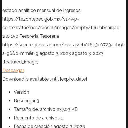
estado analitico mensual de ingresos
https://tezontepec.gob.mx/v1/wp-
content/themes/crocal/images/empty/thumbnail.jpg
150
150
Tesoreria
Tesoreria
https://secure.gravatar.com/avatar/eb016e3c0723adb
s=96&d=mm&r=g
agosto 3, 2023
agosto 3, 2023
[featured_image]
Descargar
Download is available until [expire_date]
Versión
Descargar
3
Tamaño del archivo
237.03 KB
Recuento de archivos
1
Fecha de creación
agosto 3, 2023