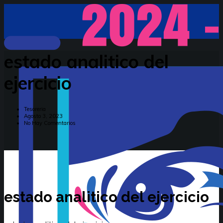
estado analitico del
ejercicio
Tesoreria
Agosto 3, 2023
No Hay Comentarios
estado analitico del ejercicio