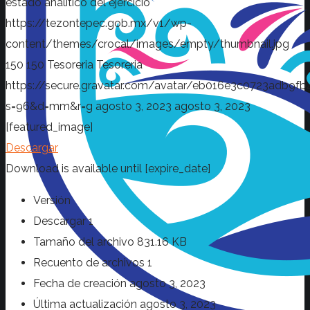
estado analitico del ejercicio
https://tezontepec.gob.mx/v1/wp-
content/themes/crocal/images/empty/thumbnail.jpg
150
150
Tesoreria
Tesoreria
https://secure.gravatar.com/avatar/eb016e3c0723adb
s=96&d=mm&r=g
agosto 3, 2023
agosto 3, 2023
[featured_image]
Descargar
Download is available until [expire_date]
Versión
Descargar
1
Tamaño del archivo
831.16 KB
Recuento de archivos
1
Fecha de creación
agosto 3, 2023
Última actualización
agosto 3, 2023