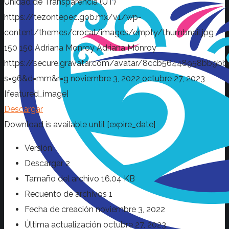
Unidad de Transparencia (UT)
https://tezontepec.gob.mx/v1/wp-
content/themes/crocal/images/empty/thumbnail.jpg
150
150
Adriana Monroy
Adriana Monroy
https://secure.gravatar.com/avatar/8ccb56448958bb
s=96&d=mm&r=g
noviembre 3, 2022
octubre 27, 2023
[featured_image]
Descargar
Download is available until [expire_date]
Versión
Descargar
2
Tamaño del archivo
16.04 KB
Recuento de archivos
1
Fecha de creación
noviembre 3, 2022
Última actualización
octubre 27, 2023