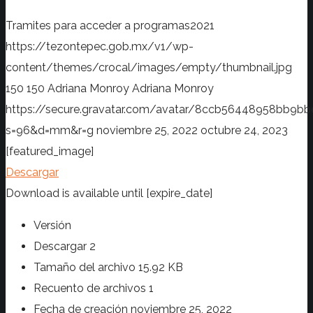
Tramites para acceder a programas2021
https://tezontepec.gob.mx/v1/wp-
content/themes/crocal/images/empty/thumbnail.jpg
150
150
Adriana Monroy
Adriana Monroy
https://secure.gravatar.com/avatar/8ccb56448958bb
s=96&d=mm&r=g
noviembre 25, 2022
octubre 24, 2023
[featured_image]
Descargar
Download is available until [expire_date]
Versión
Descargar
2
Tamaño del archivo
15.92 KB
Recuento de archivos
1
Fecha de creación
noviembre 25, 2022