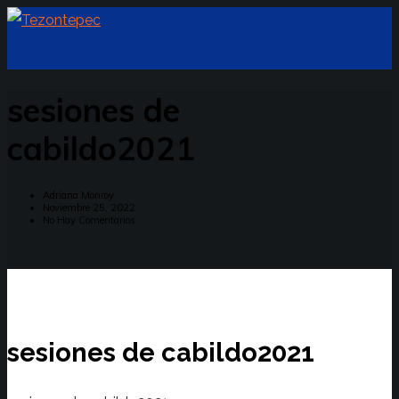
sesiones de
cabildo2021
Adriana Monroy
Noviembre 25, 2022
No Hay Comentarios
sesiones de cabildo2021