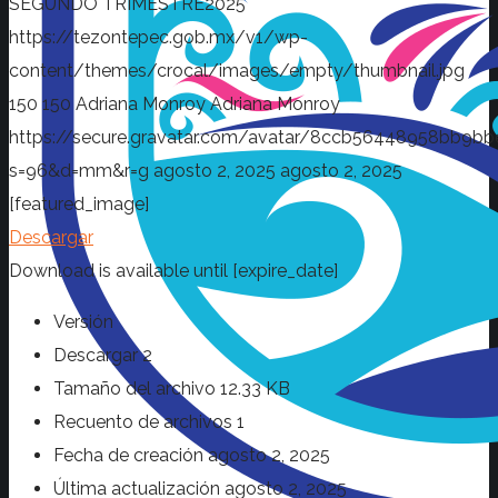
SEGUNDO TRIMESTRE2025
https://tezontepec.gob.mx/v1/wp-
content/themes/crocal/images/empty/thumbnail.jpg
150
150
Adriana Monroy
Adriana Monroy
https://secure.gravatar.com/avatar/8ccb56448958bb
s=96&d=mm&r=g
agosto 2, 2025
agosto 2, 2025
[featured_image]
Descargar
Download is available until [expire_date]
Versión
Descargar
2
Tamaño del archivo
12.33 KB
Recuento de archivos
1
Fecha de creación
agosto 2, 2025
Última actualización
agosto 2, 2025