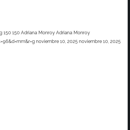
g
150
150
Adriana Monroy
Adriana Monroy
?s=96&d=mm&r=g
noviembre 10, 2025
noviembre 10, 2025