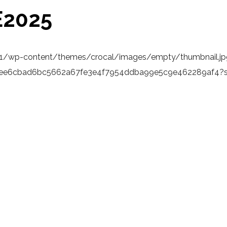
2025
v1/wp-content/themes/crocal/images/empty/thumbnail.jp
9bbee6cbad6bc5662a67fe3e4f7954ddba99e5c9e462289af4