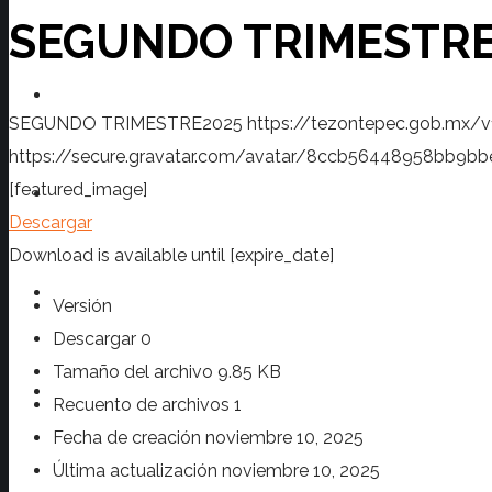
SEGUNDO TRIMESTRE
Transparencia
SEGUNDO TRIMESTRE2025
https://tezontepec.gob.mx/
https://secure.gravatar.com/avatar/8ccb56448958bb
[featured_image]
Prensa
Descargar
Download is available until [expire_date]
Turismo
Versión
Descargar
0
Tamaño del archivo
9.85 KB
Contacto
Recuento de archivos
1
Fecha de creación
noviembre 10, 2025
Última actualización
noviembre 10, 2025