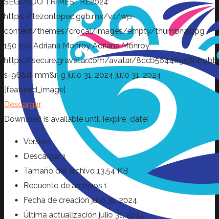
SEGUNDO TRIMESTRE2024
https://tezontepec.gob.mx/v1/wp-
content/themes/crocal/images/empty/thumbnail.jpg
150
150
Adriana Monroy
Adriana Monroy
https://secure.gravatar.com/avatar/8ccb56448958bb
s=96&d=mm&r=g
julio 31, 2024
julio 31, 2024
[featured_image]
Descargar
Download is available until [expire_date]
Versión
Descargar
1
Tamaño del archivo
13.54 KB
Recuento de archivos
1
Fecha de creación
julio 31, 2024
Última actualización
julio 31, 2024