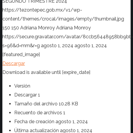
SEGUNDO TRIMESTRE 2024
https://tezontepec.gob.mx/v1/wp-
content/themes/crocal/images/empty/thumbnail.jpg
150
150
Adriana Monroy
Adriana Monroy
https://secure.gravatar.com/avatar/8ccb56448958bb
s=96&d=mm&r=g
agosto 1, 2024
agosto 1, 2024
[featured_image]
Descargar
Download is available until [expire_date]
Versión
Descargar
1
Tamaño del archivo
10.28 KB
Recuento de archivos
1
Fecha de creación
agosto 1, 2024
Última actualización
agosto 1, 2024