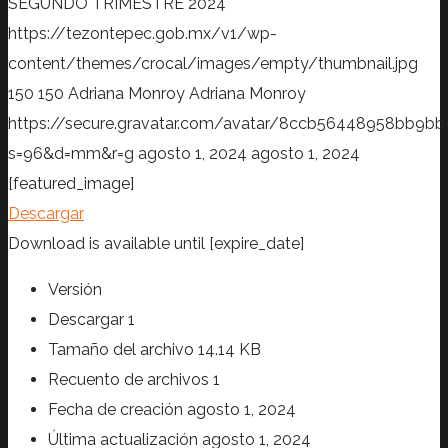
SEGUNDO TRIMESTRE 2024
https://tezontepec.gob.mx/v1/wp-
content/themes/crocal/images/empty/thumbnail.jpg
150
150
Adriana Monroy
Adriana Monroy
https://secure.gravatar.com/avatar/8ccb56448958bb
s=96&d=mm&r=g
agosto 1, 2024
agosto 1, 2024
[featured_image]
Descargar
Download is available until [expire_date]
Versión
Descargar
1
Tamaño del archivo
14.14 KB
Recuento de archivos
1
Fecha de creación
agosto 1, 2024
Última actualización
agosto 1, 2024