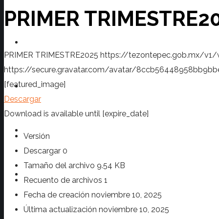
PRIMER TRIMESTRE2
Transparencia
PRIMER TRIMESTRE2025
https://tezontepec.gob.mx/v1
https://secure.gravatar.com/avatar/8ccb56448958bb
[featured_image]
Prensa
Descargar
Download is available until [expire_date]
Turismo
Versión
Descargar
0
Tamaño del archivo
9.54 KB
Contacto
Recuento de archivos
1
Fecha de creación
noviembre 10, 2025
Última actualización
noviembre 10, 2025