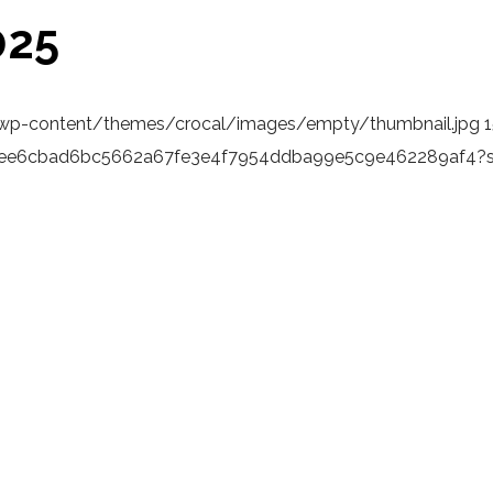
025
/wp-content/themes/crocal/images/empty/thumbnail.jpg
9bbee6cbad6bc5662a67fe3e4f7954ddba99e5c9e462289af4