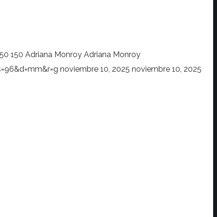
150
150
Adriana Monroy
Adriana Monroy
?s=96&d=mm&r=g
noviembre 10, 2025
noviembre 10, 2025