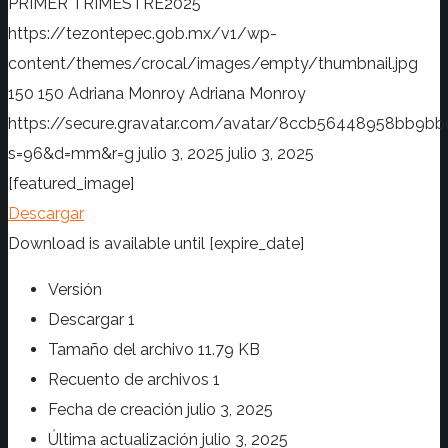
PRIMER TRIMESTRE2025
https://tezontepec.gob.mx/v1/wp-
content/themes/crocal/images/empty/thumbnail.jpg
150
150
Adriana Monroy
Adriana Monroy
https://secure.gravatar.com/avatar/8ccb56448958bb
s=96&d=mm&r=g
julio 3, 2025
julio 3, 2025
[featured_image]
Descargar
Download is available until [expire_date]
Versión
Descargar
1
Tamaño del archivo
11.79 KB
Recuento de archivos
1
Fecha de creación
julio 3, 2025
Última actualización
julio 3, 2025