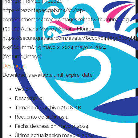
PRIMER TRIMESTRE2024
https://tezontepec.gob.mx/v1/wp-
content/themes/crocal/images/empty/thumbnail.jpg
150
150
Adriana Monroy
Adriana Monroy
https://secure.gravatar.com/avatar/8ccb56448958bb
s=96&d=mm&r=g
mayo 2, 2024
mayo 2, 2024
[featured_image]
Descargar
Download is available until [expire_date]
Versión
Descargar
0
Tamaño del archivo
26.18 KB
Recuento de archivos
1
Fecha de creación
mayo 2, 2024
Última actualización
mayo 2, 2024