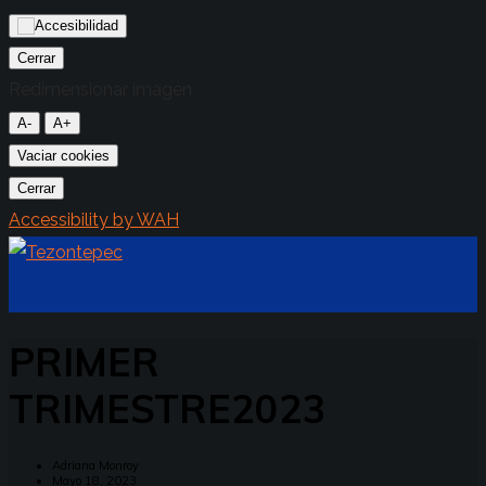
Cerrar
Redimensionar imagen
A-
A+
Vaciar cookies
Cerrar
Accessibility by WAH
PRIMER
TRIMESTRE2023
Adriana Monroy
Mayo 18, 2023