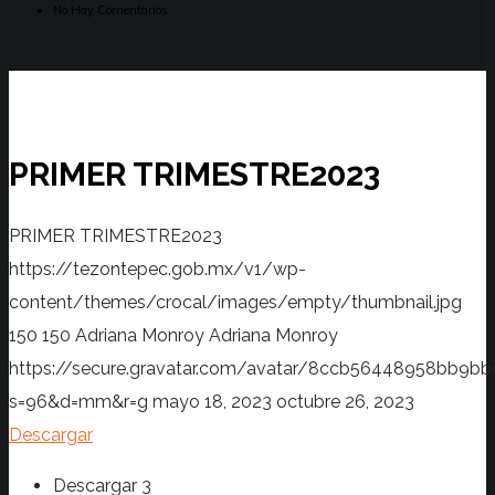
No Hay Comentarios
PRIMER TRIMESTRE2023
PRIMER TRIMESTRE2023
https://tezontepec.gob.mx/v1/wp-
content/themes/crocal/images/empty/thumbnail.jpg
150
150
Adriana Monroy
Adriana Monroy
https://secure.gravatar.com/avatar/8ccb56448958bb
s=96&d=mm&r=g
mayo 18, 2023
octubre 26, 2023
Descargar
Descargar
3