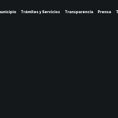
unicipio
Trámites y Servicios
Transparencia
Prensa
T
Adriana Monroy
Noviembre 10, 2025
No Hay Comentarios