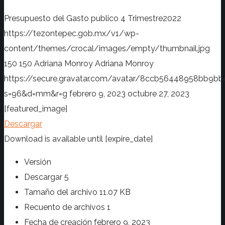
Presupuesto del Gasto publico 4 Trimestre2022
https://tezontepec.gob.mx/v1/wp-
content/themes/crocal/images/empty/thumbnail.jpg
150
150
Adriana Monroy
Adriana Monroy
https://secure.gravatar.com/avatar/8ccb56448958bb
s=96&d=mm&r=g
febrero 9, 2023
octubre 27, 2023
[featured_image]
Descargar
Download is available until [expire_date]
Versión
Descargar
5
Tamaño del archivo
11.07 KB
Recuento de archivos
1
Fecha de creación
febrero 9, 2023