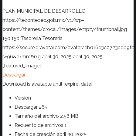
PLAN MUNICIPAL DE DESARROLLO
https://tezontepec.gob.mx/v1/wp-
content/themes/crocal/images/empty/thumbnail.jpg
150
150
Tesoreria
Tesoreria
https://secure.gravatar.com/avatar/eb016e3c0723adb
s=96&d=mm&r=g
abril 30, 2025
abril 30, 2025
[featured_image]
Descargar
Download is available until [expire_date]
Versión
Descargar
265
Tamaño del archivo
2.58 MB
Recuento de archivos
1
Fecha de creación
abril 30, 2025