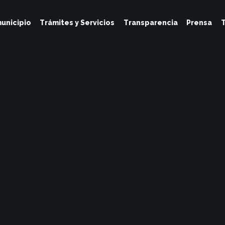
unicipio
Trámites y Servicios
Transparencia
Prensa
T
Tesoreria
Junio 15, 2023
No Hay Comentarios