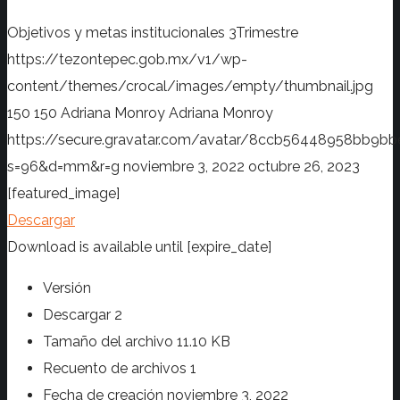
Objetivos y metas institucionales 3Trimestre
https://tezontepec.gob.mx/v1/wp-
content/themes/crocal/images/empty/thumbnail.jpg
150
150
Adriana Monroy
Adriana Monroy
https://secure.gravatar.com/avatar/8ccb56448958bb
s=96&d=mm&r=g
noviembre 3, 2022
octubre 26, 2023
[featured_image]
Descargar
Download is available until [expire_date]
Versión
Descargar
2
Tamaño del archivo
11.10 KB
Recuento de archivos
1
Fecha de creación
noviembre 3, 2022