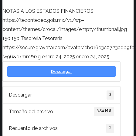
NOTAS A LOS ESTADOS FINANCIEROS
https://tezontepec.gob.mx/v1/wp-
content/themes/crocal/images/empty/thumbnail.jpg
150
150
Tesoreria
Tesoreria
https://secure.gravatar.com/avatar/eb016e3c0723adb
s=96&d=mm&r=g
enero 24, 2025
enero 24, 2025
Descargar
3
Descargar
3.54 MB
Tamaño del archivo
1
Recuento de archivos