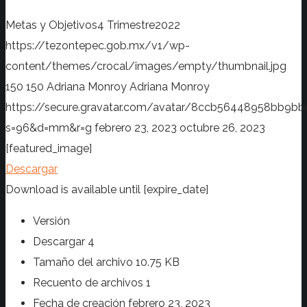
Metas y Objetivos4 Trimestre2022
https://tezontepec.gob.mx/v1/wp-
content/themes/crocal/images/empty/thumbnail.jpg
150
150
Adriana Monroy
Adriana Monroy
https://secure.gravatar.com/avatar/8ccb56448958bb
s=96&d=mm&r=g
febrero 23, 2023
octubre 26, 2023
[featured_image]
Descargar
Download is available until [expire_date]
Versión
Descargar
4
Tamaño del archivo
10.75 KB
Recuento de archivos
1
Fecha de creación
febrero 23, 2023