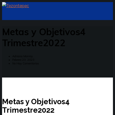
Metas y Objetivos4
Trimestre2022
Adriana Monroy
Febrero 23, 2023
No Hay Comentarios
Metas y Objetivos4
Trimestre2022