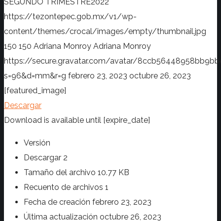
SEGUNDO TRIMESTRE2022
https://tezontepec.gob.mx/v1/wp-
content/themes/crocal/images/empty/thumbnail.jpg
150
150
Adriana Monroy
Adriana Monroy
https://secure.gravatar.com/avatar/8ccb56448958bb
s=96&d=mm&r=g
febrero 23, 2023
octubre 26, 2023
[featured_image]
Descargar
Download is available until [expire_date]
Versión
Descargar
2
Tamaño del archivo
10.77 KB
Recuento de archivos
1
Fecha de creación
febrero 23, 2023
Última actualización
octubre 26, 2023