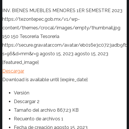
INV. BIENES MUEBLES MENORES 1ER SEMESTRE 2023
https://tezontepec.gob.mx/v1/wp-
content/themes/crocal/images/empty/thumbnail.jpg
150
150
Tesoreria
Tesoreria
https://secure.gravatar.com/avatar/eb016e3c0723adb
s=96&d=mm&r=g
agosto 15, 2023
agosto 15, 2023
[featured_image]
Descargar
Download is available until [expire_date]
Versión
Descargar
2
Tamaño del archivo
867.23 KB
Recuento de archivos
1
Fecha de creación
agosto 15, 2023