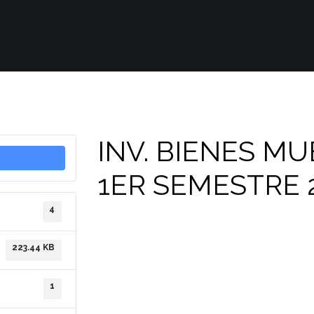
INV. BIENES M
1ER SEMESTRE 
4
223.44 KB
1