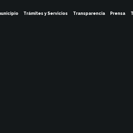
unicipio
Trámites y Servicios
Transparencia
Prensa
T
Tesoreria
Febrero 11, 2023
No Hay Comentarios