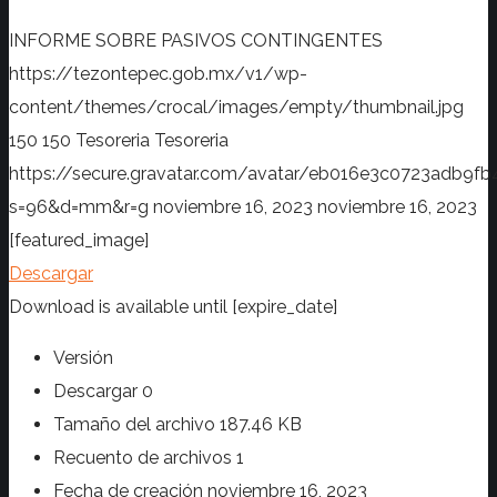
INFORME SOBRE PASIVOS CONTINGENTES
https://tezontepec.gob.mx/v1/wp-
content/themes/crocal/images/empty/thumbnail.jpg
150
150
Tesoreria
Tesoreria
https://secure.gravatar.com/avatar/eb016e3c0723adb
s=96&d=mm&r=g
noviembre 16, 2023
noviembre 16, 2023
[featured_image]
Descargar
Download is available until [expire_date]
Versión
Descargar
0
Tamaño del archivo
187.46 KB
Recuento de archivos
1
Fecha de creación
noviembre 16, 2023