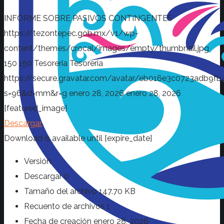
INFORME SOBRE PASIVOS CONTINGENTES
https://tezontepec.gob.mx/v1/wp-
content/themes/crocal/images/empty/thumbnail.jpg
150
150
Tesoreria
Tesoreria
https://secure.gravatar.com/avatar/eb016e3c0723adb
s=96&d=mm&r=g
enero 28, 2026
enero 28, 2026
[featured_image]
Descargar
Download is available until [expire_date]
Versión
Descargar
0
Tamaño del archivo
147.70 KB
Recuento de archivos
1
Fecha de creación
enero 28, 2026