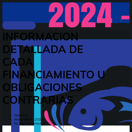
INFORMACION
DETALLADA DE
CADA
FINANCIAMIENTO U
OBLIGACIONES
CONTRARIAS
Tesoreria
Noviembre 4, 2022
No Hay Comentarios