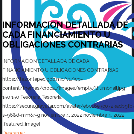
INFORMACION DETALLADA DE
CADA FINANCIAMIENTO U
OBLIGACIONES CONTRARIAS
INFORMACION DETALLADA DE CADA
FINANCIAMIENTO U OBLIGACIONES CONTRARIAS
https://tezontepec.gob.mx/v1/wp-
content/themes/crocal/images/empty/thumbnail.jpg
150
150
Tesoreria
Tesoreria
https://secure.gravatar.com/avatar/eb016e3c0723adb
s=96&d=mm&r=g
noviembre 4, 2022
noviembre 4, 2022
[featured_image]
Descargar