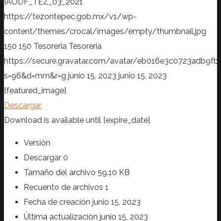
IAODF_TEZ_03_2021
https://tezontepec.gob.mx/v1/wp-
content/themes/crocal/images/empty/thumbnail.jpg
150
150
Tesoreria
Tesoreria
https://secure.gravatar.com/avatar/eb016e3c0723adb
s=96&d=mm&r=g
junio 15, 2023
junio 15, 2023
[featured_image]
Descargar
Download is available until [expire_date]
Versión
Descargar
0
Tamaño del archivo
59.10 KB
Recuento de archivos
1
Fecha de creación
junio 15, 2023
Última actualización
junio 15, 2023