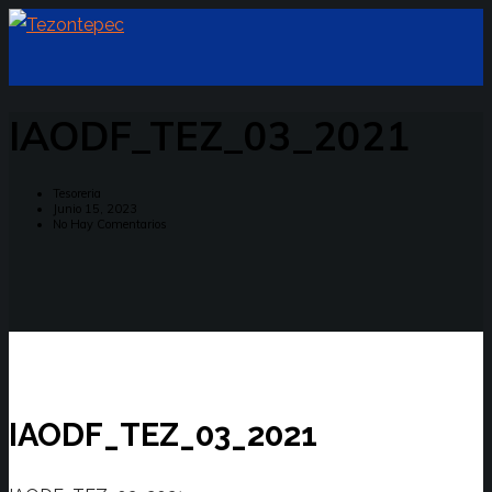
IAODF_TEZ_03_2021
Tesoreria
Junio 15, 2023
No Hay Comentarios
IAODF_TEZ_03_2021