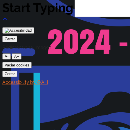
Start Typing
Cerrar
Redimensionar imagen
A-
A+
Vaciar cookies
Cerrar
Accessibility by WAH