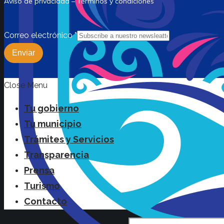
Aviso de privacidad – Términos y condiciones
Correo electrónico
*
Enviar
Close Menu
Tu gobierno
Tu municipio
Trámites y Servicios
Transparencia
Prensa
Turismo
Contacto