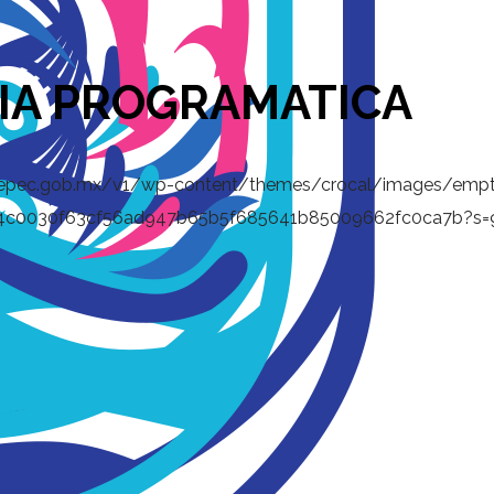
IA PROGRAMATICA
tepec.gob.mx/v1/wp-content/themes/crocal/images/empt
b9fb4c0030f63cf56ad947b65b5f685641b85009662fc0ca7b?