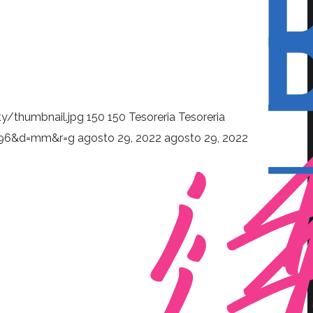
y/thumbnail.jpg
150
150
Tesoreria
Tesoreria
s=96&d=mm&r=g
agosto 29, 2022
agosto 29, 2022