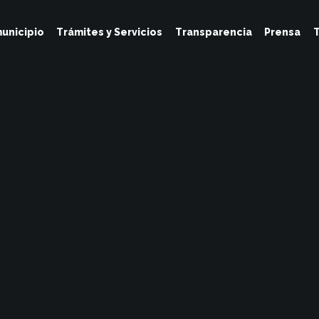
unicipio
Trámites y Servicios
Transparencia
Prensa
T
Tesoreria
Junio 21, 2022
No Hay Comentarios