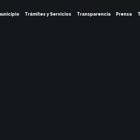
unicipio
Trámites y Servicios
Transparencia
Prensa
T
Tesoreria
Agosto 6, 2024
No Hay Comentarios