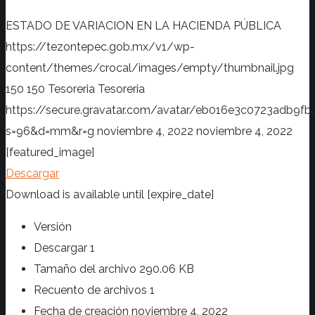
ESTADO DE VARIACION EN LA HACIENDA PÚBLICA
https://tezontepec.gob.mx/v1/wp-
content/themes/crocal/images/empty/thumbnail.jpg
150
150
Tesoreria
Tesoreria
https://secure.gravatar.com/avatar/eb016e3c0723adb
s=96&d=mm&r=g
noviembre 4, 2022
noviembre 4, 2022
[featured_image]
Descargar
Download is available until [expire_date]
Versión
Descargar
1
Tamaño del archivo
290.06 KB
Recuento de archivos
1
Fecha de creación
noviembre 4, 2022