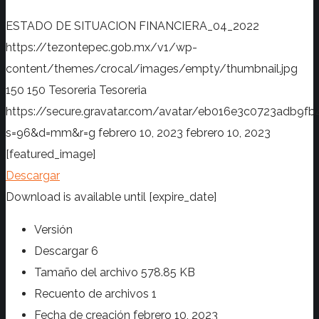
ESTADO DE SITUACION FINANCIERA_04_2022
https://tezontepec.gob.mx/v1/wp-
content/themes/crocal/images/empty/thumbnail.jpg
150
150
Tesoreria
Tesoreria
https://secure.gravatar.com/avatar/eb016e3c0723adb
s=96&d=mm&r=g
febrero 10, 2023
febrero 10, 2023
[featured_image]
Descargar
Download is available until [expire_date]
Versión
Descargar
6
Tamaño del archivo
578.85 KB
Recuento de archivos
1
Fecha de creación
febrero 10, 2023