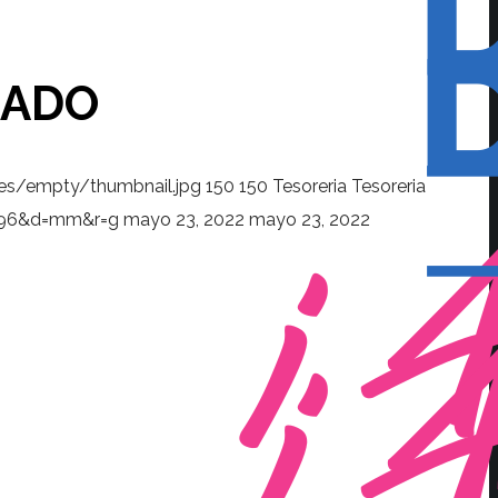
LADO
es/empty/thumbnail.jpg
150
150
Tesoreria
Tesoreria
s=96&d=mm&r=g
mayo 23, 2022
mayo 23, 2022