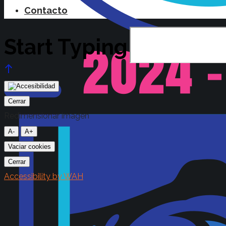
Contacto
Start Typing
Cerrar
Redimensionar imagen
A-
A+
Vaciar cookies
Cerrar
Accessibility by WAH