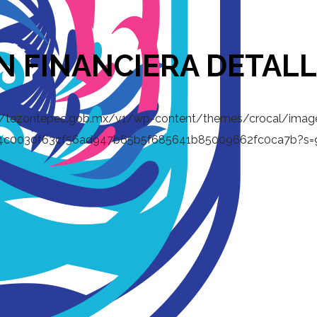
N FINANCIERA DETAL
://tezontepec.gob.mx/v1/wp-content/themes/crocal/imag
b9fb4c0030f63cf56ad947b65b5f685641b85009662fc0ca7b?