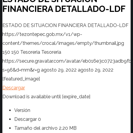
FINANCIERA DETALLADO-LDF
ESTADO DE SITUACION FINANCIERA DETALLADO-LDF
https://tezontepec.gob.mx/v1/wp-
content/themes/crocal/images/empty/thumbnail.jpg
150
150
Tesoreria
Tesoreria
https://secure.gravatar.com/avatar/eb016e3c0723adb
s=96&d=mm&r=g
agosto 29, 2022
agosto 29, 2022
[featured_image]
Descargar
Download is available until [expire_date]
Versión
Descargar
0
Tamaño del archivo
2.20 MB