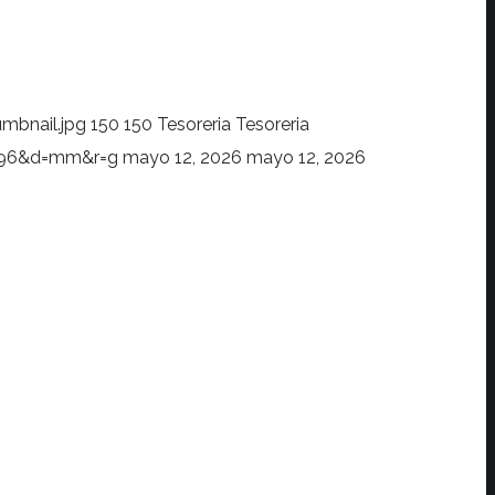
mbnail.jpg
150
150
Tesoreria
Tesoreria
s=96&d=mm&r=g
mayo 12, 2026
mayo 12, 2026