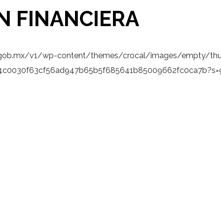
N FINANCIERA
.gob.mx/v1/wp-content/themes/crocal/images/empty/thu
b9fb4c0030f63cf56ad947b65b5f685641b85009662fc0ca7b?