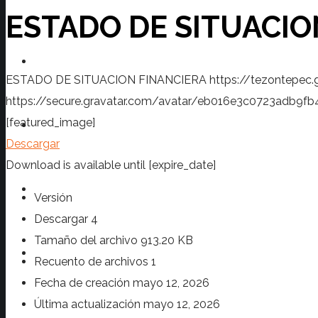
ESTADO DE SITUACIO
Transparencia
ESTADO DE SITUACION FINANCIERA
https://tezontepec
https://secure.gravatar.com/avatar/eb016e3c0723ad
[featured_image]
Prensa
Descargar
Download is available until [expire_date]
Turismo
Versión
Descargar
4
Tamaño del archivo
913.20 KB
Contacto
Recuento de archivos
1
Fecha de creación
mayo 12, 2026
Última actualización
mayo 12, 2026