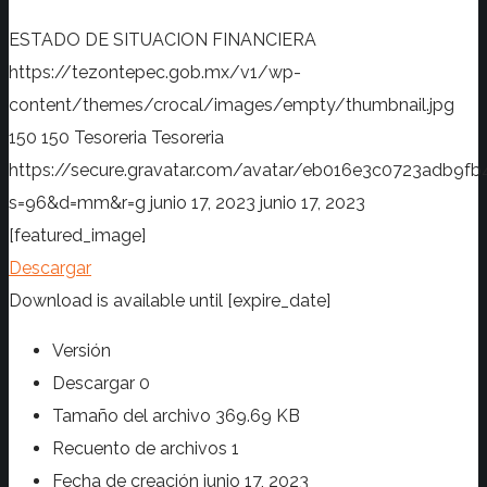
ESTADO DE SITUACION FINANCIERA
https://tezontepec.gob.mx/v1/wp-
content/themes/crocal/images/empty/thumbnail.jpg
150
150
Tesoreria
Tesoreria
https://secure.gravatar.com/avatar/eb016e3c0723adb
s=96&d=mm&r=g
junio 17, 2023
junio 17, 2023
[featured_image]
Descargar
Download is available until [expire_date]
Versión
Descargar
0
Tamaño del archivo
369.69 KB
Recuento de archivos
1
Fecha de creación
junio 17, 2023