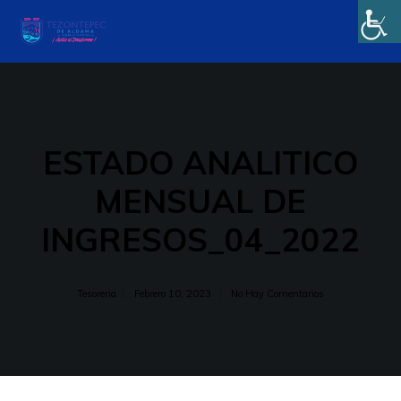
ESTADO ANALITICO
MENSUAL DE
INGRESOS_04_2022
Tesoreria
Febrero 10, 2023
No Hay Comentarios