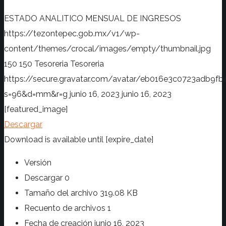
ESTADO ANALITICO MENSUAL DE INGRESOS
https://tezontepec.gob.mx/v1/wp-
content/themes/crocal/images/empty/thumbnail.jpg
150
150
Tesoreria
Tesoreria
https://secure.gravatar.com/avatar/eb016e3c0723adb
s=96&d=mm&r=g
junio 16, 2023
junio 16, 2023
[featured_image]
Descargar
Download is available until [expire_date]
Versión
Descargar
0
Tamaño del archivo
319.08 KB
Recuento de archivos
1
Fecha de creación
junio 16, 2023