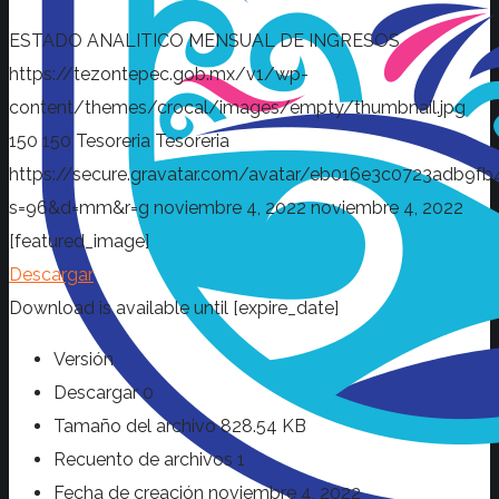
ESTADO ANALITICO MENSUAL DE INGRESOS
https://tezontepec.gob.mx/v1/wp-
content/themes/crocal/images/empty/thumbnail.jpg
150
150
Tesoreria
Tesoreria
https://secure.gravatar.com/avatar/eb016e3c0723adb
s=96&d=mm&r=g
noviembre 4, 2022
noviembre 4, 2022
[featured_image]
Descargar
Download is available until [expire_date]
Versión
Descargar
0
Tamaño del archivo
828.54 KB
Recuento de archivos
1
Fecha de creación
noviembre 4, 2022