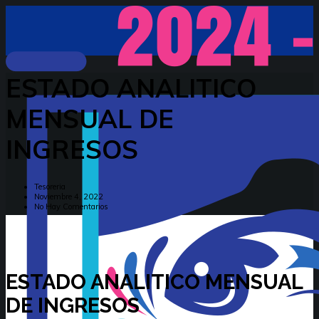
ESTADO ANALITICO
MENSUAL DE
INGRESOS
Tesoreria
Noviembre 4, 2022
No Hay Comentarios
ESTADO ANALITICO MENSUAL
DE INGRESOS