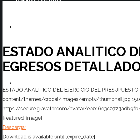
Transparencia
ESTADO ANALITICO D
Prensa
EGRESOS DETALLAD
Turismo
ESTADO ANALITICO DEL EJERCICIO DEL PRESUPUEST
content/themes/crocal/images/empty/thumbnail.jpg
150
https://secure.gravatar.com/avatar/eb016e3c0723ad
Contacto
[featured_image]
Descargar
Download is available until [expire_date]