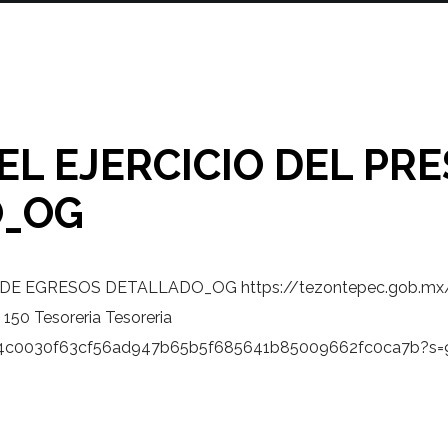
EL EJERCICIO DEL PR
O_OG
O DE EGRESOS DETALLADO_OG
https://tezontepec.gob.m
150
Tesoreria
Tesoreria
b9fb4c0030f63cf56ad947b65b5f685641b85009662fc0ca7b?