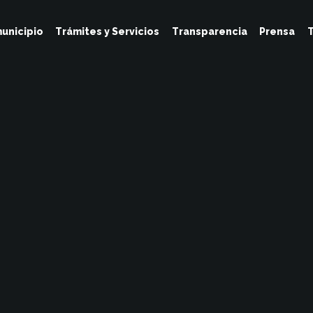
unicipio
Trámites y Servicios
Transparencia
Prensa
T
Tesoreria
Junio 16, 2023
No Hay Comentarios