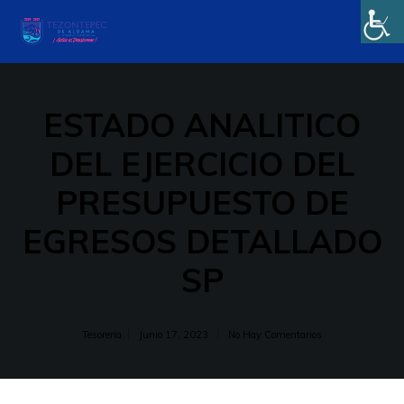
ESTADO ANALITICO
DEL EJERCICIO DEL
PRESUPUESTO DE
EGRESOS DETALLADO
SP
Tesoreria
Junio 17, 2023
No Hay Comentarios