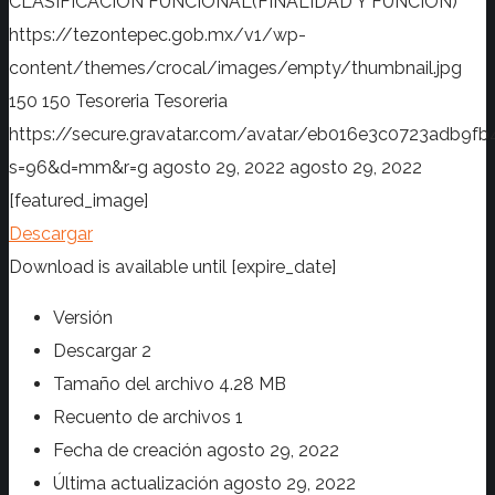
CLASIFICACION FUNCIONAL(FINALIDAD Y FUNCION)
https://tezontepec.gob.mx/v1/wp-
content/themes/crocal/images/empty/thumbnail.jpg
150
150
Tesoreria
Tesoreria
https://secure.gravatar.com/avatar/eb016e3c0723adb
s=96&d=mm&r=g
agosto 29, 2022
agosto 29, 2022
[featured_image]
Descargar
Download is available until [expire_date]
Versión
Descargar
2
Tamaño del archivo
4.28 MB
Recuento de archivos
1
Fecha de creación
agosto 29, 2022
Última actualización
agosto 29, 2022