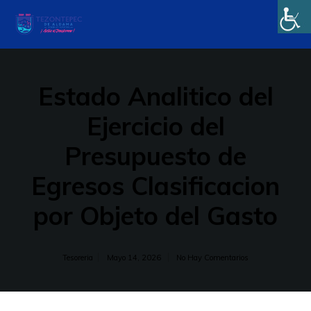
Estado Analitico del
Ejercicio del
Presupuesto de
Egresos Clasificacion
por Objeto del Gasto
Tesoreria
Mayo 14, 2026
No Hay Comentarios