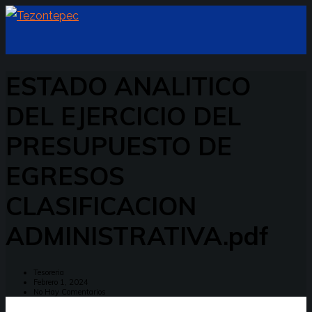
ESTADO ANALITICO
DEL EJERCICIO DEL
PRESUPUESTO DE
EGRESOS
CLASIFICACION
ADMINISTRATIVA.pdf
Tesoreria
Febrero 1, 2024
No Hay Comentarios