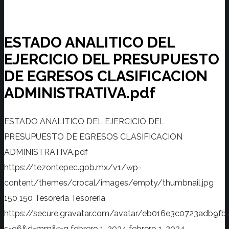
ESTADO ANALITICO DEL
EJERCICIO DEL PRESUPUESTO
DE EGRESOS CLASIFICACION
ADMINISTRATIVA.pdf
ESTADO ANALITICO DEL EJERCICIO DEL
PRESUPUESTO DE EGRESOS CLASIFICACION
ADMINISTRATIVA.pdf
https://tezontepec.gob.mx/v1/wp-
content/themes/crocal/images/empty/thumbnail.jpg
150
150
Tesoreria
Tesoreria
https://secure.gravatar.com/avatar/eb016e3c0723adb
s=96&d=mm&r=g
febrero 1, 2024
febrero 1, 2024