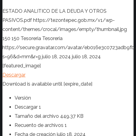
ESTADO ANALITICO DE LA DEUDA Y OTROS
PASIVOS.pdf
https://tezontepec.gob.mx/v1/wp-
content/themes/crocal/images/empty/thumbnail.jpg
150
150
Tesoreria
Tesoreria
https://secure.gravatar.com/avatar/eb016e3c0723adb
s=96&d=mm&r=g
julio 18, 2024
julio 18, 2024
[featured_image]
Descargar
Download is available until [expire_date]
Versión
Descargar
1
Tamaño del archivo
449.37 KB
Recuento de archivos
1
Fecha de creación
julio 18, 2024